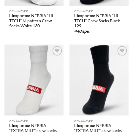
АКСЕСУАРИ
АКСЕСУАРИ
Шкарпетки NEBBIA “HI-
Шкарпетки NEBBIA “HI-
TECH” N-pattern Crew
TECH” Crew Socks Black
Socks White 130
129
440
грн.
У
У
список
список
бажань
бажань
АКСЕСУАРИ
АКСЕСУАРИ
Шкарпетки NEBBIA
Шкарпетки NEBBIA
“EXTRA MILE” crew socks
“EXTRA MILE” crew socks