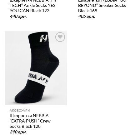
TECH” Ankle Socks YES
BEYOND” Sneaker Socks
YOU CAN Black 122
Black 169
440
грн.
405
грн.
У
список
бажань
АКСЕСУАРИ
Шкарпетки NEBBIA
“EXTRA PUSH” Crew
Socks Black 128
390
грн.