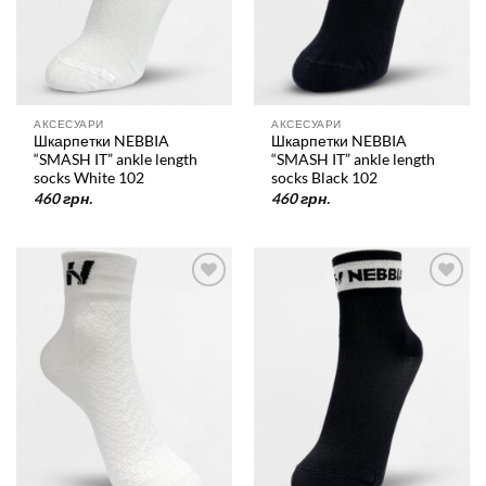
АКСЕСУАРИ
АКСЕСУАРИ
Шкарпетки NEBBIA
Шкарпетки NEBBIA
“SMASH IT” ankle length
“SMASH IT” ankle length
socks White 102
socks Black 102
460
грн.
460
грн.
У
У
список
список
бажань
бажань