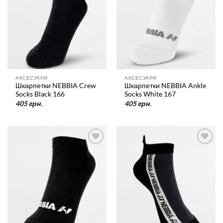
АКСЕСУАРИ
АКСЕСУАРИ
Шкарпетки NEBBIA Crew
Шкарпетки NEBBIA Ankle
Socks Black 166
Socks White 167
405
грн.
405
грн.
У
У
список
список
бажань
бажань