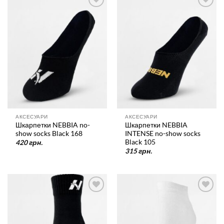
У
У
список
список
бажань
бажань
АКСЕСУАРИ
АКСЕСУАРИ
Шкарпетки NEBBIA no-
Шкарпетки NEBBIA
show socks Black 168
INTENSE no-show socks
Black 105
420
грн.
315
грн.
У
У
список
список
бажань
бажань