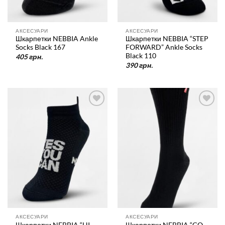
АКСЕСУАРИ
АКСЕСУАРИ
Шкарпетки NEBBIA Ankle
Шкарпетки NEBBIA “STEP
Socks Black 167
FORWARD” Ankle Socks
Black 110
405
грн.
390
грн.
У
У
список
список
бажань
бажань
АКСЕСУАРИ
АКСЕСУАРИ
Шкарпетки NEBBIA “HI-
Шкарпетки NEBBIA “GO