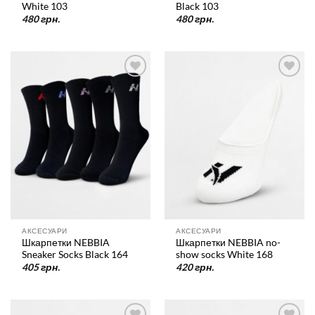
White 103
Black 103
480
грн.
480
грн.
У
У
список
список
бажань
бажань
АКСЕСУАРИ
АКСЕСУАРИ
Шкарпетки NEBBIA
Шкарпетки NEBBIA no-
Sneaker Socks Black 164
show socks White 168
405
грн.
420
грн.