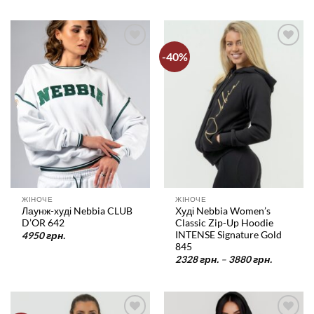
-40%
У
У
список
список
бажань
бажань
ЖІНОЧЕ
ЖІНОЧЕ
Лаунж-худі Nebbia CLUB
Худі Nebbia Women’s
D’OR 642
Classic Zip-Up Hoodie
INTENSE Signature Gold
4950
грн.
845
Діапазо
2328
грн.
–
3880
грн.
цін:
від
2328 грн
до
3880 грн