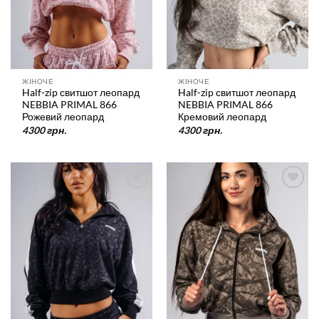
ЖІНОЧЕ
ЖІНОЧЕ
Half-zip свитшот леопард
Half-zip свитшот леопард
NEBBIA PRIMAL 866
NEBBIA PRIMAL 866
Рожевий леопард
Кремовий леопард
4300
грн.
4300
грн.
У
У
список
список
бажань
бажань