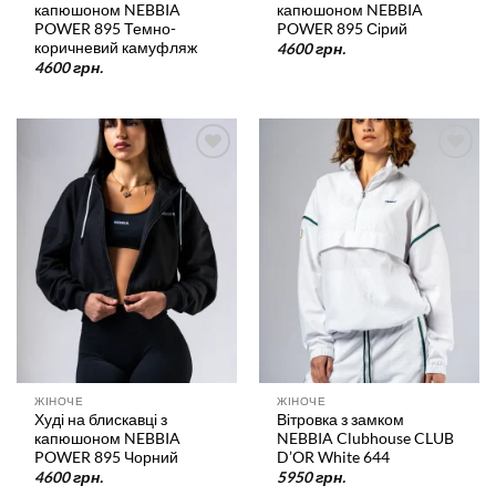
капюшоном NEBBIA
капюшоном NEBBIA
POWER 895 Темно-
POWER 895 Сірий
коричневий камуфляж
4600
грн.
4600
грн.
У
У
список
список
бажань
бажань
ЖІНОЧЕ
ЖІНОЧЕ
Худі на блискавці з
Вітровка з замком
капюшоном NEBBIA
NEBBIA Clubhouse CLUB
POWER 895 Чорний
D’OR White 644
4600
грн.
5950
грн.