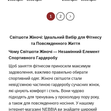
цін:
цін:
від
від
2136 грн.
2136 грн
до
до
3560 грн.
3560 грн
1
2
Світшоти Жіночі: Ідеальний Вибір для Фітнесу
та Повсякденного Життя
Чому Світшоти Жіночі — Незамінний Елемент
Спортивного Гардеробу
Щоб заняття фітнесом приносили максимум
задоволення, важливо правильно обирати
спортивний одяг. Жіночі світшоти стали
невід’ємною частиною гардеробу сучасних жінок,
які цінують комфорт і стиль. Вони чудово
підходять для тренувань у прохолодну пору року,
а також для повсякденного носіння. У нашому
інтернет-магазині NEBBIA ви знайдете широкий