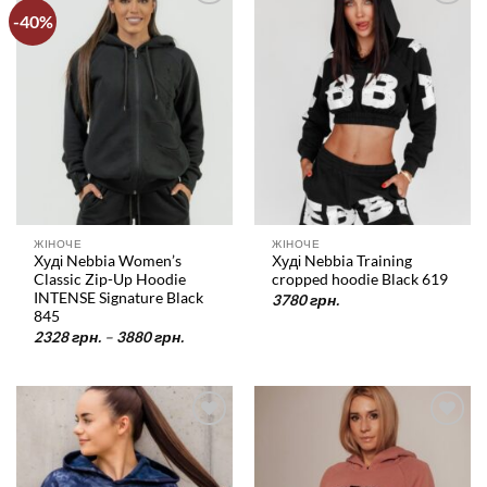
-40%
У
У
список
список
бажань
бажань
ЖІНОЧЕ
ЖІНОЧЕ
Худі Nebbia Women’s
Худі Nebbia Training
Classic Zip-Up Hoodie
cropped hoodie Black 619
INTENSE Signature Black
3780
грн.
845
Діапазон
2328
грн.
–
3880
грн.
цін:
від
2328 грн.
до
3880 грн.
У
У
список
список
бажань
бажань