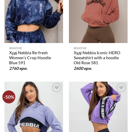
ЖІНОЧЕ
ЖІНОЧЕ
Худі Nebbia Re-fresh
Худі Nebbia Iconic HERO
Women’s Crop Hoodie
Sweatshirt with a hoodie
Blue 591
Old Rose 581
2760
грн.
2600
грн.
-50%
У
У
список
список
бажань
бажань