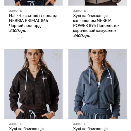
ЖІНОЧЕ
ЖІНОЧЕ
Half-zip свитшот леопард
Худі на блискавці з
NEBBIA PRIMAL 866
капюшоном NEBBIA
Чорний леопард
POWER 895 Попелясто-
коричневий камуфляж
4300
грн.
4600
грн.
У
У
список
список
бажань
бажань
ЖІНОЧЕ
ЖІНОЧЕ
Худі на блискавці з
Худі на блискавці з