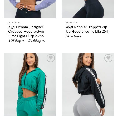
ЖІНОЧЕ
ЖІНОЧЕ
Худі Nebbia Designer
Худі Nebbia Cropped Zip-
Cropped Hoodie Gym
Up Hoodie Iconic Lila 254
Time Light Purple 259
3870
грн.
Діапазон
1080
грн.
–
2160
грн.
цін:
від
1080 грн.
до
2160 грн.
У
У
список
список
бажань
бажань