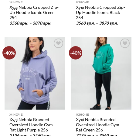
ЖІНОЧЕ
ЖІНОЧЕ
Худі Nebbia Cropped Zip-
Худі Nebbia Cropped Zip-
Up Hoodie Iconic Green
Up Hoodie Iconic Black
254
254
Діапазон
Діапазо
3560
грн.
–
3870
грн.
3560
грн.
–
3870
грн.
цін:
цін:
від
від
3560 грн.
3560 грн
до
до
3870 грн.
3870 грн
-40%
-40%
У
У
список
список
бажань
бажань
ЖІНОЧЕ
ЖІНОЧЕ
Худі Nebbia Branded
Худі Nebbia Branded
Oversized Hoodie Gym
Oversized Hoodie Gym
Rat Light Purple 256
Rat Green 256
Діапазон
Діапазо
2136
грн.
–
3560
грн.
2136
грн.
–
3560
грн.